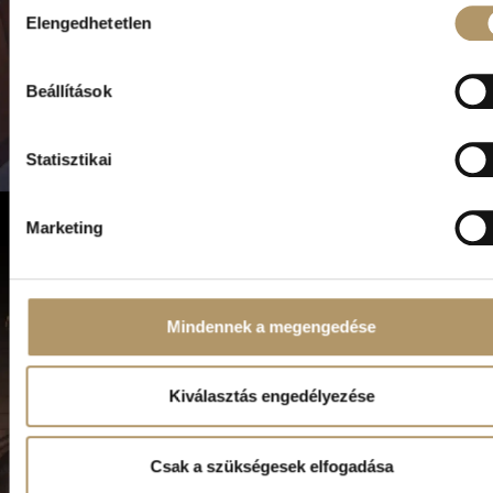
Hozzájárulás
Elengedhetetlen
kiválasztása
Beállítások
Statisztikai
Marketing
Aznapi foglalást csak telefonos bejelentkezés
alapján fogadunk!
Mindennek a megengedése
Kiválasztás engedélyezése
Kérjük válassz:
Csak a szükségesek elfogadása