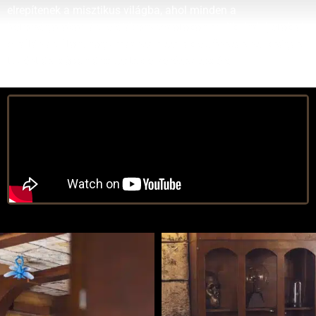
elrepítenek a misztikus világba, ahol minden a
bátorságotokon és találékonyságotokon múlik. Induljatok el
a rejtélyes úton, hogy megszerezzétek az összes szükséges
tudást és időben érkezzetek a varázsvizsgára!