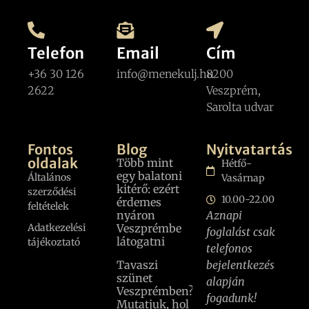
Telefon
Email
Cím
+36 30 126
info@menekulj.hu
8200
2622
Veszprém,
Sarolta udvar
Fontos
Blog
Nyitvatartás
oldalak
Több mint
Hétfő-
egy balatoni
Általános
Vasárnap
kitérő: ezért
szerződési
10.00-22.00
érdemes
feltételek
nyáron
Aznapi
Adatkezelési
Veszprémbe
foglalást csak
látogatni
tájékoztató
telefonos
Tavaszi
bejelentkezés
szünet
alapján
Veszprémben?
fogadunk!
Mutatjuk, hol