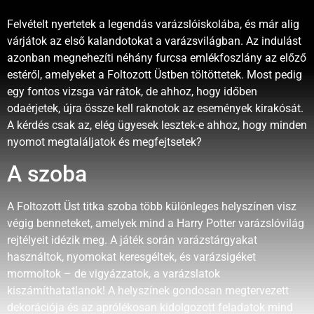
Felvételt nyertetek a legendás varázslóiskolába, és már alig
várjátok az első kalandotokat a varázsvilágban. Az indulást
azonban megnehezíti néhány furcsa emlékfoszlány az előző
estéről, amelyeket a Foltozott Üstben töltöttetek. Most pedig
egy fontos vizsga vár rátok, de ahhoz, hogy időben
odaérjetek, újra össze kell raknotok az események kirakósát.
A kérdés csak az, elég ügyesek lesztek-e ahhoz, hogy minden
nyomot megtaláljatok és megfejtsetek?
A szoba
A Foltozott Üst titka szoba több különleges helyszínen visz
végig benneteket, amelyek mind a Harry Potter varázslóvilág
rejtélyeit idézik meg. A játék során varázstárgyakat
használtok, nyomokat keresgéltek, és varázsigéket
mormoltok – de vigyázzatok, a varázslatok
kiszámíthatatlanok! A helyszínek gondosan megtervezett
dekorációja és az aprólékosan kidolgozott feladatok mind