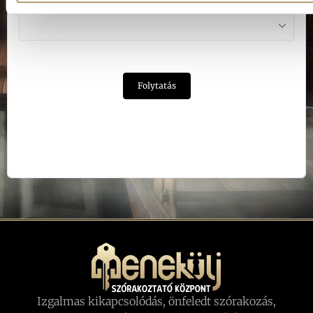
Játék:
Folytatás
Izgalmas kikapcsolódás, önfeledt szórakozás,