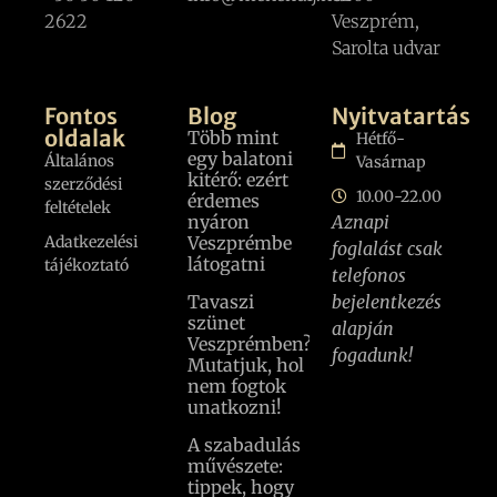
2622
Veszprém,
Sarolta udvar
Fontos
Blog
Nyitvatartás
oldalak
Több mint
Hétfő-
egy balatoni
Általános
Vasárnap
kitérő: ezért
szerződési
10.00-22.00
érdemes
feltételek
nyáron
Aznapi
Adatkezelési
Veszprémbe
foglalást csak
látogatni
tájékoztató
telefonos
Tavaszi
bejelentkezés
szünet
alapján
Veszprémben?
fogadunk!
Mutatjuk, hol
nem fogtok
unatkozni!
A szabadulás
művészete:
tippek, hogy