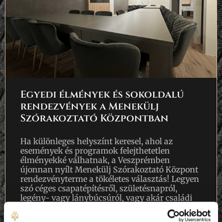
Egyedi élmények és sokoldalú
rendezvények a Menekülj
Szórakoztató Központban
Ha különleges helyszínt keresel, ahol az
események és programok felejthetetlen
élményekké válhatnak, a Veszprémben
újonnan nyílt Menekülj Szórakoztató Központ
rendezvényterme a tökéletes választás! Legyen
szó céges csapatépítésről, születésnapról,
legény- vagy lánybúcsúról, vagy akár családi
összejövetelről, az akár 60 fő befogadására is
alkalmas, modern és sokoldalú