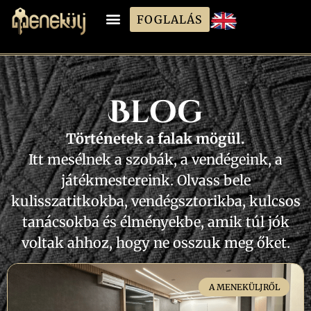
FOGLALÁS
Blog
Történetek a falak mögül.
Itt mesélnek a szobák, a vendégeink, a
játékmestereink. Olvass bele
kulisszatitkokba, vendégsztorikba, kulcsos
tanácsokba és élményekbe, amik túl jók
voltak ahhoz, hogy ne osszuk meg őket.
A MENEKÜLJRŐL