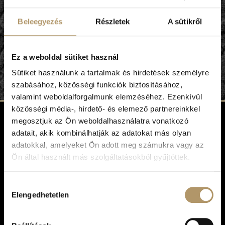
rendezvényterem bármilyen elképzeléshez
alkalmazkodik.
Beleegyezés
Részletek
A sütikről
TOVÁBB OLVASOM...
Ez a weboldal sütiket használ
1
2
3
4
Sütiket használunk a tartalmak és hirdetések személyre
szabásához, közösségi funkciók biztosításához,
valamint weboldalforgalmunk elemzéséhez. Ezenkívül
közösségi média-, hirdető- és elemező partnereinkkel
megosztjuk az Ön weboldalhasználatra vonatkozó
adatait, akik kombinálhatják az adatokat más olyan
adatokkal, amelyeket Ön adott meg számukra vagy az
Ön által használt más szolgáltatásokból gyűjtöttek.
Izgalmas kikapcsolódás, önfeledt szórakozás,
szuper kaland és egy igazi csapatjáték, ez a
Menekülj Szórakoztató Központ!
Hozzájárulás
Elengedhetetlen
kiválasztása
Egy hely, ahol a szabadulószobáinkban a logikád és
kombinációs készséged segítségével nyomokat és