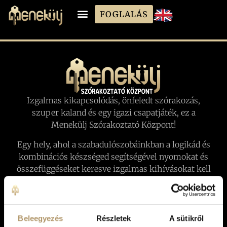
FOGLALÁS
Izgalmas kikapcsolódás, önfeledt szórakozás,
szuper kaland és egy igazi csapatjáték, ez a
Menekülj Szórakoztató Központ!
Egy hely, ahol a szabadulószobáinkban a logikád és
kombinációs készséged segítségével nyomokat és
összefüggéseket keresve izgalmas kihívásokat kell
teljesítened a kijutáshoz, játékszobáinkban pedig
csak az önfeledt szórakozás és az együtt töltött idő
a cél!
Beleegyezés
Részletek
A sütikről
Játékaink egy különleges történet, ahol TE vagy a