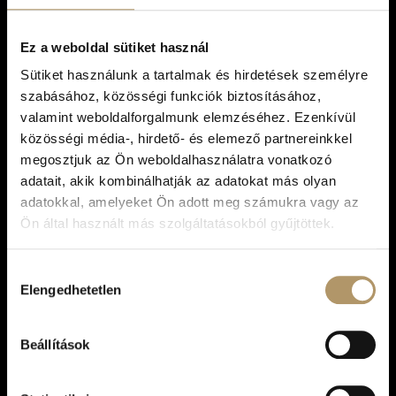
főszereplő!
Ez a weboldal sütiket használ
Sütiket használunk a tartalmak és hirdetések személyre
szabásához, közösségi funkciók biztosításához,
valamint weboldalforgalmunk elemzéséhez. Ezenkívül
közösségi média-, hirdető- és elemező partnereinkkel
megosztjuk az Ön weboldalhasználatra vonatkozó
adatait, akik kombinálhatják az adatokat más olyan
adatokkal, amelyeket Ön adott meg számukra vagy az
Ön által használt más szolgáltatásokból gyűjtöttek.
Telefon
Email
Cím
Hozzájárulás
+36 30 126
info@menekulj.hu
8200
Elengedhetetlen
kiválasztása
2622
Veszprém,
Sarolta udvar
Beállítások
Fontos
Blog
Nyitvatartás