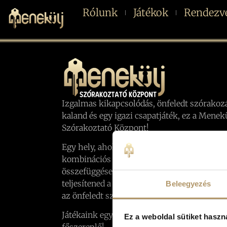
Rólunk
Játékok
Rendezv
Izgalmas kikapcsolódás, önfeledt szórakoz
kaland és egy igazi csapatjáték, ez a Menek
Szórakoztató Központ!
Egy hely, ahol a szabadulószobáinkban a lo
kombinációs készséged segítségével nyomo
összefüggéseket keresve izgalmas kihíváso
teljesítened a kijutáshoz, játékszobáinkban
Beleegyezés
az önfeledt szórakozás és az együtt töltött i
Játékaink egy különleges történet, ahol TE 
Ez a weboldal sütiket haszn