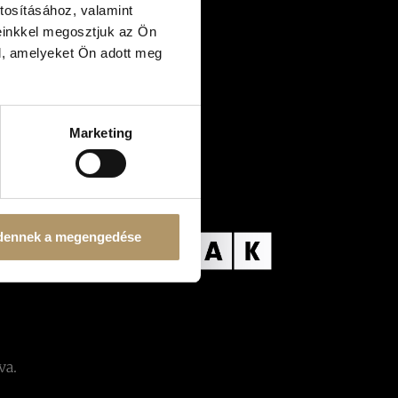
tosításához, valamint
s művészete:
y hogyan válj
einkkel megosztjuk az Ön
dulóvá
l, amelyeket Ön adott meg
Marketing
dennek a megengedése
va.