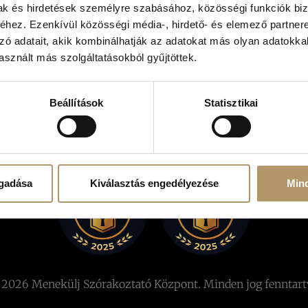
mak és hirdetések személyre szabásához, közösségi funkciók biz
A szabadulá
tippek, hog
hez. Ezenkívül közösségi média-, hirdető- és elemező partner
profi szaba
zó adatait, akik kombinálhatják az adatokat más olyan adatokka
sznált más szolgáltatásokból gyűjtöttek.
Beállítások
Statisztikai
ogadása
Kiválasztás engedélyezése
Min
2026 Menekülj Szórakoztató Központ. Minden jog fenntart