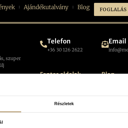
ények
Ajándékutalvány
Blog
FOGLALÁS
Telefon
Email
+36 30 126 2622
info@me
ás, szuper
ülj
Fontos oldalak
Blog
Több mint e
Általános szerződési
gikád és
kitérő: ezér
feltételek
kat és
nyáron Ves
látogatni
kat kell
Adatkezelési tájékoztató
 pedig csak
Részletek
Tavaszi szü
dő a cél!
Veszprémbe
hol nem fog
vagy a
unatkozni!
ál