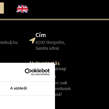
Cím
nekulj.hu
8200 Veszprém,
Sarolta udvar
Nyitvatartás
gy balatoni
Hétfő- Vasárnap
t érdemes
10.00-22.00
zprémbe
Aznapi foglalást csak
A sütikről
telefonos bejelentkezés
net
alapján fogadunk!
n? Mutatjuk,
tok