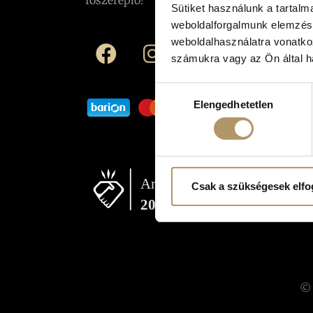
főszereplő!
Sütiket használunk a tartal
weboldalforgalmunk elemzésé
weboldalhasználatra vonatko
számukra vagy az Ön által ha
Hozzájárulás
Elengedhetetlen
kiválasztása
Csak a szükségesek elf
© 