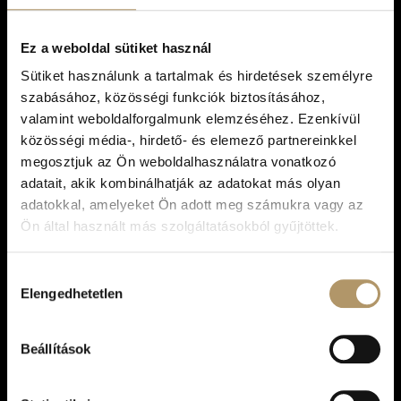
főszereplő!
Ez a weboldal sütiket használ
Sütiket használunk a tartalmak és hirdetések személyre
szabásához, közösségi funkciók biztosításához,
valamint weboldalforgalmunk elemzéséhez. Ezenkívül
közösségi média-, hirdető- és elemező partnereinkkel
megosztjuk az Ön weboldalhasználatra vonatkozó
adatait, akik kombinálhatják az adatokat más olyan
adatokkal, amelyeket Ön adott meg számukra vagy az
Ön által használt más szolgáltatásokból gyűjtöttek.
Telefon
Email
Cím
Hozzájárulás
+36 30 126
info@menekulj.hu
8200
Elengedhetetlen
kiválasztása
2622
Veszprém,
Sarolta udvar
Beállítások
Fontos
Blog
Nyitvatartás