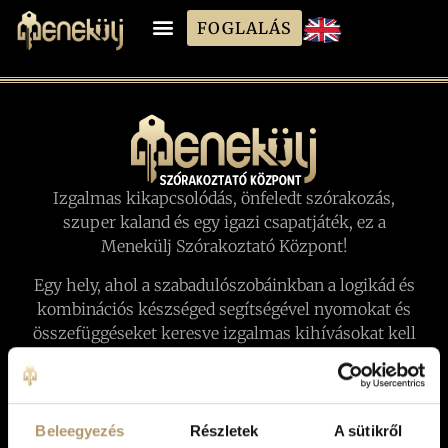
FOGLALÁS
Izgalmas kikapcsolódás, önfeledt szórakozás,
szuper kaland és egy igazi csapatjáték, ez a
Menekülj Szórakoztató Központ!
Egy hely, ahol a szabadulószobáinkban a logikád és
kombinációs készséged segítségével nyomokat és
összefüggéseket keresve izgalmas kihívásokat kell
teljesítened a kijutáshoz, játékszobáinkban pedig
csak az önfeledt szórakozás és az együtt töltött idő
a cél!
Beleegyezés
Részletek
A sütikről
Játékaink egy különleges történet, ahol TE vagy a